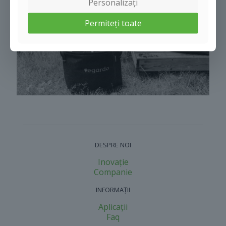
Personalizați
Permiteți toate
DESPRE NOI
Inovație
Companie
INFORMAŢII
Aplicații
Faq