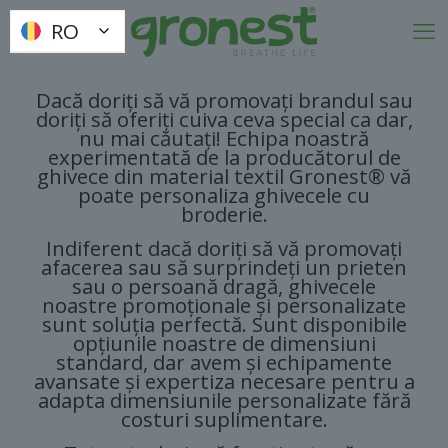
RO
RO
Dacă doriți să vă promovați brandul sau
doriți să oferiți cuiva ceva special ca dar,
nu mai căutați! Echipa noastră
experimentată de la producătorul de
ghivece din material textil Gronest® vă
poate personaliza ghivecele cu
broderie.
Indiferent dacă doriți să vă promovați
afacerea sau să surprindeți un prieten
sau o persoană dragă, ghivecele
noastre promoționale și personalizate
sunt soluția perfectă. Sunt disponibile
opțiunile noastre de dimensiuni
standard, dar avem și echipamente
avansate și expertiza necesare pentru a
adapta dimensiunile personalizate fără
costuri suplimentare.