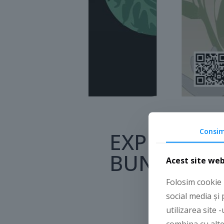
Consi
EXPERIMEN
BUNE VASE
Acest site web
Folosim cookie 
social media și
utilizarea site 
combina cu alte 