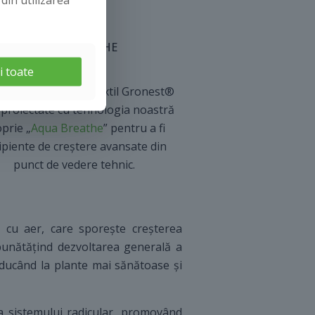
AQUA BREATHE
i toate
ecele din material textil Gronest®
 proiectate cu tehnologia noastră
prie „
Aqua Breathe
” pentru a fi
ipiente de creștere avansate din
punct de vedere tehnic.
 cu aer, care sporește creșterea
mbunătățind dezvoltarea generală a
 ducând la plante mai sănătoase și
 a sistemului radicular, promovând