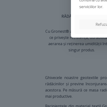
serviciilor lor.
RĂDĂCINI PUTERNICE
Refuza
Cu Gronest® am obținut optimul î
ce privește rezistența, durabilit
aerarea și reținerea umidității în
singur produs.
Ghivecele noastre geotextile pr
rădăcinilor și previne înconjurar
acestora. Pe măsură ce masa radic
mai productive.
Recipientele din material textil 