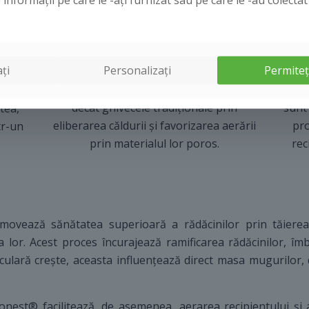
EFECT MAI RECE
ți
Personalizați
Permiteț
Ghivecele Gronest® rămân mai reci
Ghiv
n ceea
decât ghivecele tradiționale prin
sunt
atea,
eliberarea căldurii și favorizarea aerării
pro
tr-un
prin materialul lor poros.
rec
omovează sănătatea superioară a rădăcinilor prin tăierea
ea lor. Acest proces încurajează ramificarea rădăcinilor, î
ulară crește, aceasta influențează direct masa mugurilor,
Gronest® facilitează, de asemenea, aerarea recipientului și