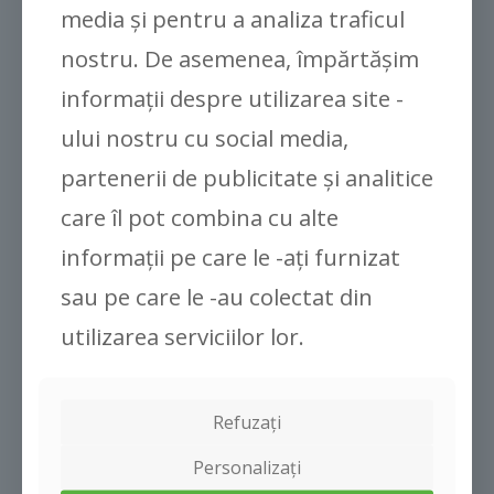
media și pentru a analiza traficul
Clipsuri pentru roșii Gronest®
nostru. De asemenea, împărtășim
informații despre utilizarea site -
ului nostru cu social media,
partenerii de publicitate și analitice
care îl pot combina cu alte
informații pe care le -ați furnizat
DESPRE NOI
Inovație
sau pe care le -au colectat din
Companie
utilizarea serviciilor lor.
INFORMAŢII
Aplicații
Faq
Refuzați
CONTACTAŢI-NE
Personalizați
Contact