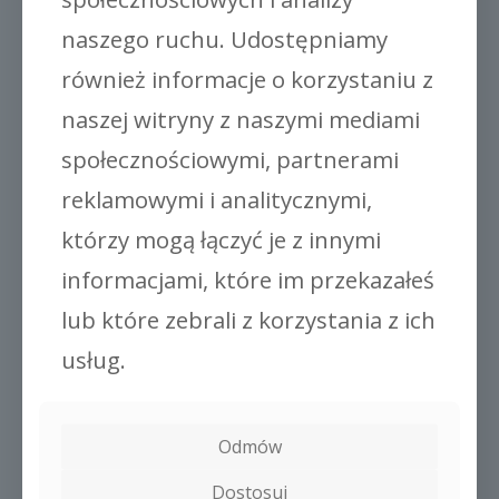
naszego ruchu. Udostępniamy
Zaciski do gięcia Gronest®
również informacje o korzystaniu z
naszej witryny z naszymi mediami
społecznościowymi, partnerami
reklamowymi i analitycznymi,
którzy mogą łączyć je z innymi
O NAS
informacjami, które im przekazałeś
Innowacja
lub które zebrali z korzystania z ich
Firmy
usług.
INFORMACJA
Faq
Aplikacji
Odmów
SKONTAKTUJ SIĘ Z NAMI
Dostosuj
Skontaktuj się