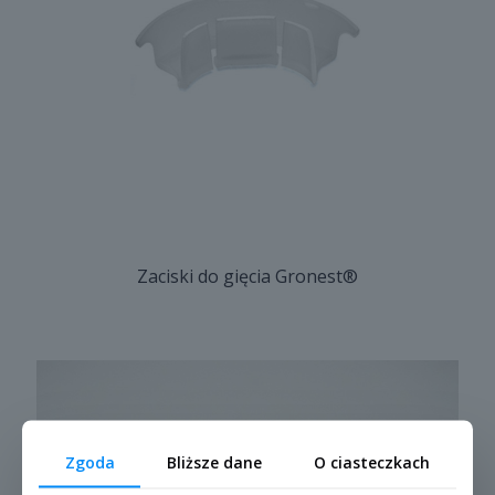
Zaciski do gięcia Gronest®
Zgoda
Bliższe dane
O ciasteczkach