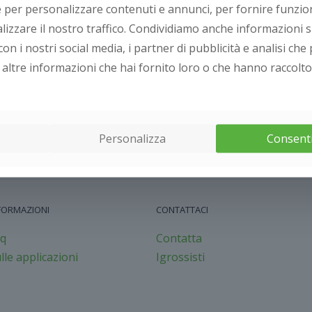
 per personalizzare contenuti e annunci, per fornire funziona
lizzare il nostro traffico. Condividiamo anche informazioni su
con i nostri social media, i partner di pubblicità e analisi ch
altre informazioni che hai fornito loro o che hanno raccolto 
Fioriere da muro
Personalizza
Consenti
FORMAZIONI
CONTATTACI
q
Contatta
lle applicazioni
Igrossisti