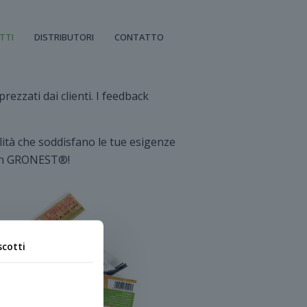
TTI
DISTRIBUTORI
CONTATTO
ezzati dai clienti. I feedback
ità che soddisfano le tue esigenze
e con GRONEST®!
scotti