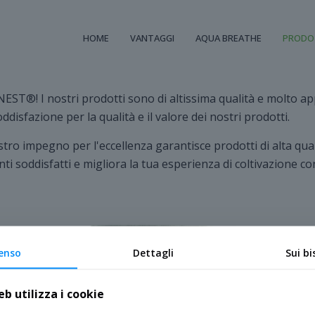
HOME
VANTAGGI
AQUA BREATHE
PRODO
ST®! I nostri prodotti sono di altissima qualità e molto appr
oddisfazione per la qualità e il valore dei nostri prodotti.
ro impegno per l'eccellenza garantisce prodotti di alta qual
lienti soddisfatti e migliora la tua esperienza di coltivazion
enso
Dettagli
Sui bi
b utilizza i cookie