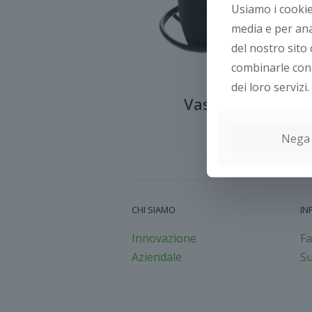
Usiamo i cookie
media e per ana
del nostro sito 
combinarle con 
dei loro servizi.
Vasi in tessuto
Nega
CHI SIAMO
IN
Innovazione
Fa
Aziendale
Su