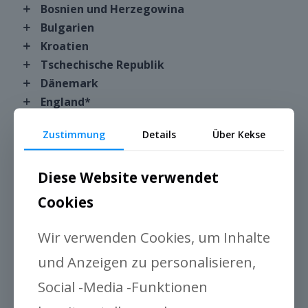
Bosnien und Herzegowina
Bulgarien
Kroatien
Tschechische Republik
Dänemark
England*
Estland
Zustimmung
Details
Über Kekse
Finnland*
Frankreich*
Diese Website verwendet
Deutschland
Griechenland
Cookies
Ungarn*
Island*
Wir verwenden Cookies, um Inhalte
Irland*
und Anzeigen zu personalisieren,
Italien
Social -Media -Funktionen
Lettland
Liechtenstein