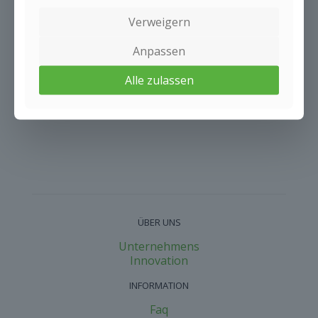
Ukraine*
Verweigern
Sie haben Interesse am Vertrieb von
Gronest®
-
Produkten?
Anpassen
Wenn Sie Interesse daran haben,
Vertriebspartner für Stofftöpfe zu
Alle zulassen
werden, dann kontaktieren Sie uns
bitte per E-Mail
.
unter office@gronest.com
ÜBER UNS
Unternehmens
Innovation​
INFORMATION
Faq