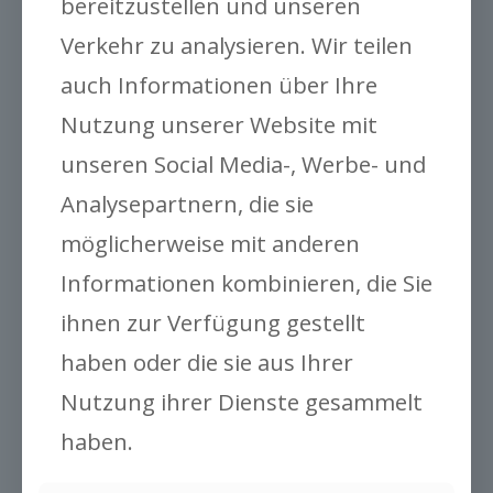
bereitzustellen und unseren
Luxemburg
Verkehr zu analysieren. Wir teilen
Litauen
auch Informationen über Ihre
Mazedonien
Malta
Nutzung unserer Website mit
Montenegro
unseren Social Media-, Werbe- und
Niederlande
Analysepartnern, die sie
Norwegen*
Polen
möglicherweise mit anderen
Portugal*
Informationen kombinieren, die Sie
Rumänien
ihnen zur Verfügung gestellt
Serbien*
Slowakei
haben oder die sie aus Ihrer
Slowenien
Nutzung ihrer Dienste gesammelt
Spanien*
haben.
Schweden*
Schweiz